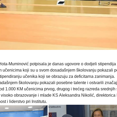
Hota-Muminović potpisala je danas ugovore o dodjeli stipendij
im učenicima koji su u svom dosadašnjem školovanju pokazali pos
ipendiranju učenika koji se obrazuju za deficitarna zanimanja.
adašnjem školovanju pokazali posebne talente i ostvarili značaj
 od 1.000 KM učenicima prvog, drugog i trećeg razreda srednjih s
, visoko obrazovanje i mlade KS Aleksandra Nikolić, direktorica
 i liderstvo pri Institutu.