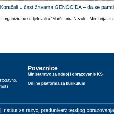
li u čast žrtvama GENOCIDA – da se pamti i ni
i put organizirano sudjelovali u “Maršu mira Nezuk – Memorijalni
Poveznice
Ministarstvo za odgoj i obrazovanje KS
jetodavno,
Online platforma za kurikulum
ast i
 Institut za razvoj preduniverzitetskog obrazovan