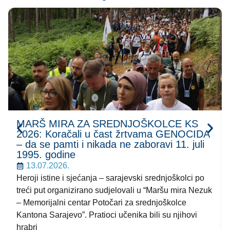
MARŠ MIRA ZA SREDNJOŠKOLCE KS
2026: Koračali u čast žrtvama GENOCIDA
– da se pamti i nikada ne zaboravi 11. juli
1995. godine
13.07.2026.
Heroji istine i sjećanja – sarajevski srednjoškolci po
treći put organizirano sudjelovali u “Maršu mira Nezuk
– Memorijalni centar Potočari za srednjoškolce
Kantona Sarajevo”. Pratioci učenika bili su njihovi
hrabri