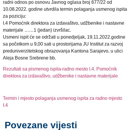
radni odnos po osnovu Javnog oglasa broj 677/22 od
10.08.2022. godine utvrdila termin polaganja usmenog ispita
za poziciju:
I.4 Pomoćnik direktora za izdavaštvo, udžbenike i nastavne
materijale ……1 (jedan) izvršilac
.
Usmeni ispit će se održati u ponedjeljak,
19.11.2022.godine
sa početkom u 9,00 sati
u prostorijama JU Institut za razvoj
preduniverzitetskog obrazovanja Kantona Sarajevo, u ulici
Aleja Bosne Srebrene bb.
Rezultati sa pismenog ispita-radno mesto I.4. Pomoćnik
direktora za izdavaštvo, udžbenike i nastavne materijale
Termin i mjesto polaganja usmenog ispita za radno mjesto
I.4
Povezane vijesti