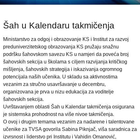
Šah u Kalendaru takmičenja
Ministarstvo za odgoj i obrazovanje KS i Institut za razvoj
preduniverzitetskog obrazovanja KS pružaju snažnu
podršku šahovskom savezu KS u namjeri da poveća broj
šahovskih sekcija u školama s ciljem razvijanja kritičkog
mišljenja, šahovskih strategija i iskazivanja ogromnog
potencijala naših učenika. U skladu sa aktivnostima
vezanim za stručno usavršavanje u decembru,
organizovana je prva u nizu edukacija za voditelje
šahovskih sekcija.
Uvrštavanjem oblasti Šah u Kalendar takmičenja osigurana
je sistemska prohodnost na više nivoe takmičenja.
O ovoj i drugim temama vezanim za nadarene i talentovane
učenike za TVSA govorila Sabina Piknjač, viša saradnica za
izvrsnost i liderstvo pri Institutu i Vahidin Omanović,