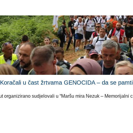
li u čast žrtvama GENOCIDA – da se pamti i ni
i put organizirano sudjelovali u “Maršu mira Nezuk – Memorijalni