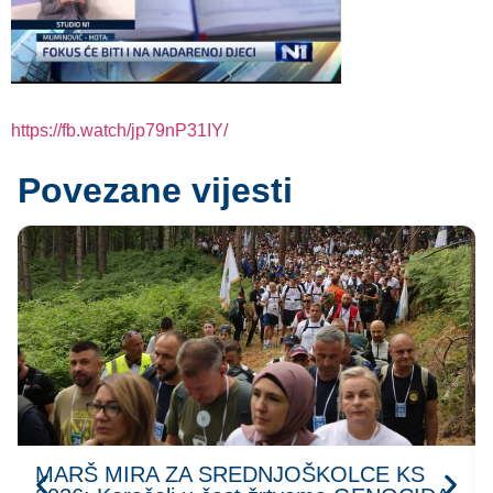
https://fb.watch/jp79nP31IY/
Povezane vijesti
MARŠ MIRA ZA SREDNJOŠKOLCE KS