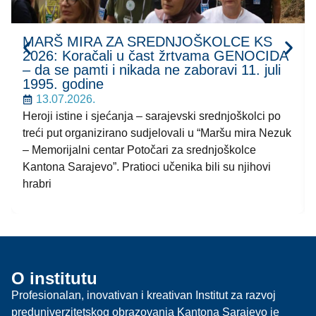
MARŠ MIRA ZA SREDNJOŠKOLCE KS
2026: Koračali u čast žrtvama GENOCIDA
– da se pamti i nikada ne zaboravi 11. juli
1995. godine
13.07.2026.
Heroji istine i sjećanja – sarajevski srednjoškolci po
treći put organizirano sudjelovali u “Maršu mira Nezuk
– Memorijalni centar Potočari za srednjoškolce
Kantona Sarajevo”. Pratioci učenika bili su njihovi
hrabri
O institutu
Profesionalan, inovativan i kreativan Institut za razvoj
preduniverzitetskog obrazovanja Kantona Sarajevo je