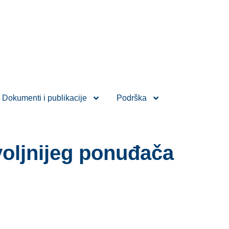
Dokumenti i publikacije
Podrška
voljnijeg ponuđača