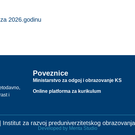
a za 2026.godinu
Poveznice
Ministarstvo za odgoj i obrazovanje KS
jetodavno,
Online platforma za kurikulum
ast i
 Institut za razvoj preduniverzitetskog obrazovan
Developed by Menta Studio