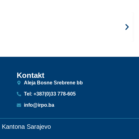
Kontakt
Aleja Bosne Srebrene bb
Tel: +387(0)33 778-605
info@irpo.ba
ja Kantona Sarajevo