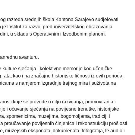
vog razreda srednjih škola Kantona Sarajevo sudjelovati
je Institut za razvoj preduniverzitetskog obrazovanja
odini, u skladu s Operativnim i Izvedbenim planom.
zvanrednu avanturu
.
e kulture sjećanja i kolektivne memorije kod učeničke
ta, kao i na značajne historijske ličnosti iz ovih perioda.
jenicama s namjerom izgradnje trajnog mira i suživota na
osti koje se provode u cilju razvijanja, promoviranja i
je i očuvanje sjećanja na povijesne trenutke, historijske
ma, spomenicima, muzejima, bogomoljama, tradiciji i
a proučavanje povijesnih činjenica i rekonstrukciju prošlosti
đe, muzejskih eksponata, dokumenata, fotografija, te audio i