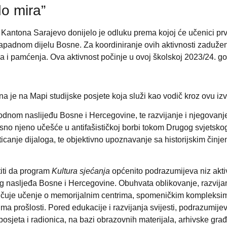
do mira”
 Kantona Sarajevo donijelo je odluku prema kojoj će učenici pr
apadnom dijelu Bosne. Za koordiniranje ovih aktivnosti zadužen 
ja i pamćenja. Ova aktivnost počinje u ovoj školskoj 2023/24. g
ena je na
Mapi studijske posjete koja služi kao vodič kroz ovu i
irodnom naslijeđu Bosne i Hercegovine, te razvijanje i njegovanj
 njeno učešće u antifašističkoj borbi tokom Drugog svjetskog ra
poticanje dijaloga, te objektivno upoznavanje sa historijskim čin
titi da program
Kultura sjećanja
općenito podrazumijeva niz aktivn
kog nasljeđa Bosne i Hercegovine. Obuhvata oblikovanje, razvijan
ključuje učenje o memorijalnim centrima, spomeničkim kompleksi
ma prošlosti. Pored edukacije i razvijanja svijesti, podrazumijev
posjeta i radionica, na bazi obrazovnih materijala, arhivske gra