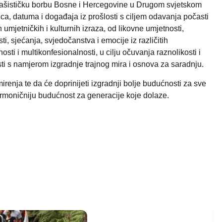
ifašističku borbu Bosne i Hercegovine u Drugom svjetskom
ca, datuma i događaja iz prošlosti s ciljem odavanja počasti
umjetničkih i kulturnih izraza, od likovne umjetnosti,
i, sjećanja, svjedočanstva i emocije iz različitih
ti i multikonfesionalnosti, u cilju očuvanja raznolikosti i
sti s namjerom izgradnje trajnog mira i osnova za saradnju.
renja te da će doprinijeti izgradnji bolje budućnosti za sve
harmoničniju budućnost za generacije koje dolaze.