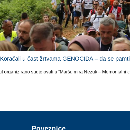
li u čast žrtvama GENOCIDA – da se pamti i ni
i put organizirano sudjelovali u “Maršu mira Nezuk – Memorijalni
Poveznice