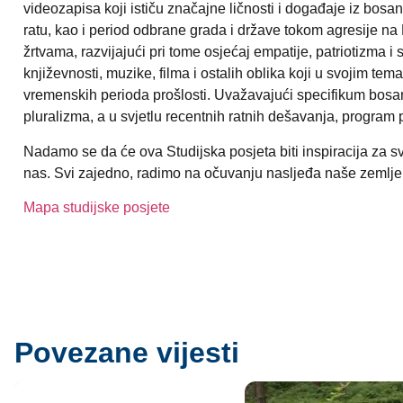
videozapisa koji ističu značajne ličnosti i događaje iz bo
ratu, kao i period odbrane grada i države tokom agresije 
žrtvama, razvijajući pri tome osjećaj empatije, patriotizma 
književnosti, muzike, filma i ostalih oblika koji u svojim te
vremenskih perioda prošlosti. Uvažavajući specifikum bosansk
pluralizma, a u svjetlu recentnih ratnih dešavanja, program 
Nadamo se da će ova Studijska posjeta biti inspiracija za sv
nas. Svi zajedno, radimo na očuvanju nasljeđa naše zemlje, 
Mapa studijske posjete
Povezane vijesti