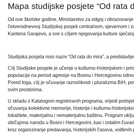
Mapa studijske posjete “Od rata 
Od ove školske godine, Ministarstvo za odgoj i obrazovanje
četverodnevnoj Studijskoj posjeti centralnom, sjevernom i z
Kantona Sarajevo, a sve s ciljem njegovanja kulture sjećan
Studijska posjeta nosi naziv “Od rata do mira”, a
predstavlj
Cilj Studijske posjete je učenje
o kulturno-historijskom i pr
populacije na period agresije na Bosnu i Hercegovinu odnosno
Pored toga, cilj je očuvanje raznolikosti i pluralizma BiH, 
ovim prostorima.
U skladu s Katalogom registriranih programa, vrijedi podsje
očuvanja kolektivne memorije, historije i kulturno-historijs
lokalitete, materijalnu i nematerijalnu baštinu. Program u
običajima naroda u Bosni i Hercegovini, kao i ostalim čuvari
kroz organiziranje predavanja, historijskih časova, vođenih 