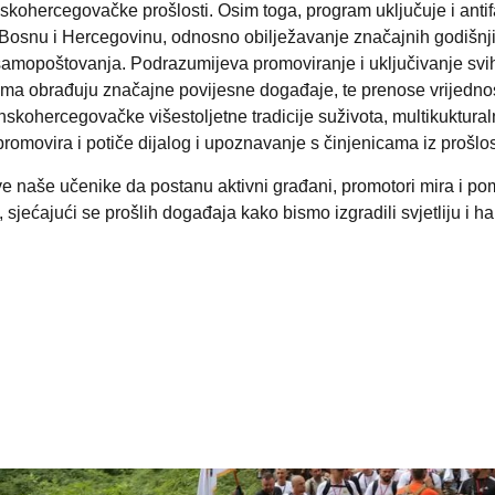
sanskohercegovačke prošlosti. Osim toga, program uključuje
i ant
na Bosnu i Hercegovinu, odnosno
obilježavanje značajnih godišnji
i samopoštovanja. Podrazumijeva promoviranje i uključivanje svih 
mama obrađuju značajne povijesne događaje, te prenose vrijednost
ohercegovačke višestoljetne tradicije suživota, multikukturalnos
promovira i potiče dijalog i upoznavanje s činjenicama iz prošlo
e naše učenike da postanu aktivni građani, promotori mira i pomi
sjećajući se prošlih događaja kako bismo izgradili svjetliju i 