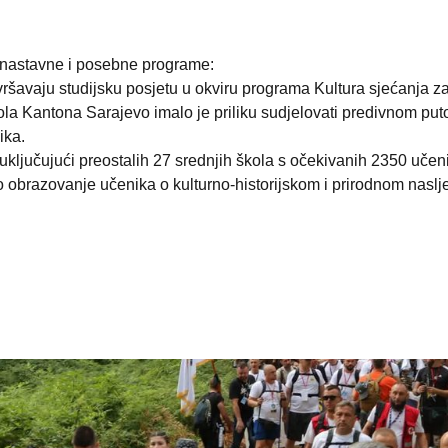
nnastavne i posebne programe:
avršavaju studijsku posjetu u okviru programa Kultura sjećanja 
ola Kantona Sarajevo imalo je priliku sudjelovati predivnom puto
ika.
ključujući preostalih 27 srednjih škola s očekivanih 2350 učen
o obrazovanje učenika o kulturno-historijskom i prirodnom nasl