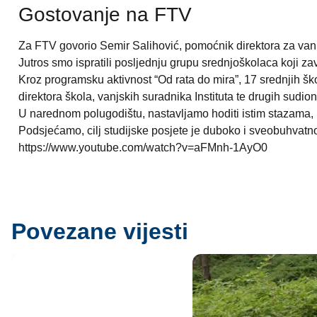
Gostovanje na FTV
Za FTV govorio Semir Salihović, pomoćnik direktora za va
Jutros smo ispratili posljednju grupu srednjoškolaca koji z
Kroz programsku aktivnost “Od rata do mira”, 17 srednjih šk
direktora škola, vanjskih suradnika Instituta te drugih sudion
U narednom polugodištu, nastavljamo hoditi istim stazama, u
Podsjećamo, cilj studijske posjete je duboko i sveobuhvatn
https://www.youtube.com/watch?v=aFMnh-1AyO0
Povezane vijesti