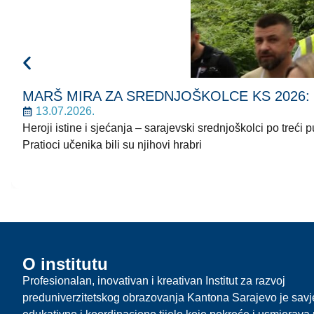
MARŠ MIRA ZA SREDNJOŠKOLCE KS 2026: Korača
13.07.2026.
Heroji istine i sjećanja – sarajevski srednjoškolci po treć
Pratioci učenika bili su njihovi hrabri
O institutu
Profesionalan, inovativan i kreativan Institut za razvoj
preduniverzitetskog obrazovanja Kantona Sarajevo je sav