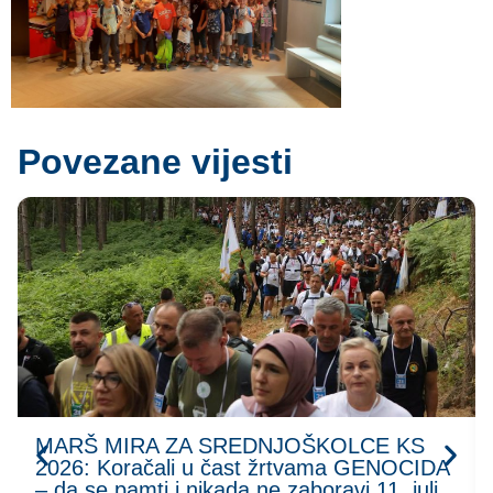
Povezane vijesti
MARŠ MIRA ZA SREDNJOŠKOLCE KS
2026: Koračali u čast žrtvama GENOCIDA
– da se pamti i nikada ne zaboravi 11. juli