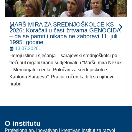
MARŠ MIRA ZA SREDNJOŠKOLCE KS
2026: Koračali u čast žrtvama GENOCIDA
– da se pamti i nikada ne zaboravi 11. juli
1995. godine
13.07.2026.
Heroji istine i sjećanja – sarajevski srednjoškolci po
treći put organizirano sudjelovali u “Maršu mira Nezuk
– Memorijalni centar Potočari za srednjoškolce
Kantona Sarajevo”. Pratioci učenika bili su njihovi
hrabri
O institutu
Profesionalan, inovativan i kreativan Institut za razvoj