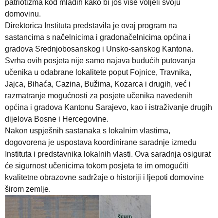
patriotizma kod mladih kako bi još više voljeli svoju
domovinu.
Direktorica Instituta predstavila je ovaj program na
sastancima s načelnicima i gradonačelnicima općina i
gradova Srednjobosanskog i Unsko-sanskog Kantona.
Svrha ovih posjeta nije samo najava budućih putovanja
učenika u odabrane lokalitete poput Fojnice, Travnika,
Jajca, Bihaća, Cazina, Bužima, Kozarca i drugih, već i
razmatranje mogućnosti za posjete učenika navedenih
općina i gradova Kantonu Sarajevo, kao i istraživanje drugih
dijelova Bosne i Hercegovine.
Nakon uspješnih sastanaka s lokalnim vlastima,
dogovorena je uspostava koordinirane saradnje između
Instituta i predstavnika lokalnih vlasti. Ova saradnja osigurat
će sigurnost učenicima tokom posjeta te im omogućiti
kvalitetne obrazovne sadržaje o historiji i ljepoti domovine
širom zemlje.