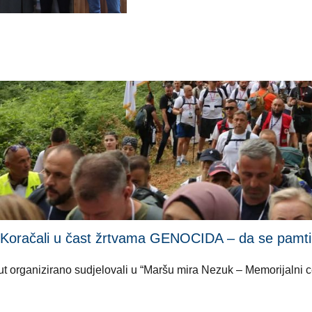
li u čast žrtvama GENOCIDA – da se pamti i ni
i put organizirano sudjelovali u “Maršu mira Nezuk – Memorijalni