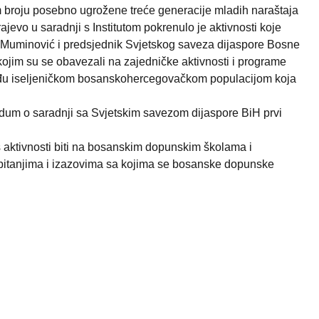
m broju posebno ugrožene treće generacije mladih naraštaja
jevo u saradnji s Institutom pokrenulo je aktivnosti koje
ta-Muminović i predsjednik Svjetskog saveza dijaspore Bosne
ojim su se obavezali na zajedničke aktivnosti i programe
ta među iseljeničkom bosanskohercegovačkom populacijom koja
andum o saradnji sa Svjetskim savezom dijaspore BiH prvi
s aktivnosti biti na bosanskim dopunskim školama i
m pitanjima i izazovima sa kojima se bosanske dopunske