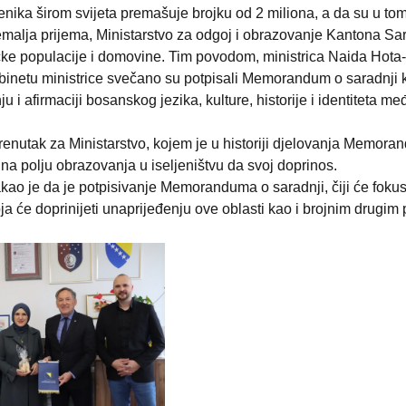
nika širom svijeta premašuje brojku od 2 miliona, a da su u to
emalja prijema, Ministarstvo za odgoj i obrazovanje Kantona Sara
ničke populacije i domovine. Tim povodom, ministrica Naida Ho
binetu ministrice svečano su potpisali Memorandum o saradnji k
ju i afirmaciji bosanskog jezika, kulture, historije i identite
renutak za Ministarstvo, kojem je u historiji djelovanja Memor
 na polju obrazovanja u iseljeništvu da svoj doprinos.
kao je da je potpisivanje Memoranduma o saradnji, čiji će foku
ja će doprinijeti unaprijeđenju ove oblasti kao i brojnim drugi