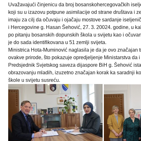
Uvažavajući činjenicu da broj bosanskohercegovačkih iselje
koji su u izazovu potpune asimilacije od strane društava i z
imaju za cilj da očuvaju i ojačaju mostove sardanje iselje
i Hercegovine g. Hasan Šehović, 27. 3. 20024. godine, u ka
po pitanju bosanskih dopunskih škola u svijetu kao i očuvan
je do sada identifikovana u 51 zemlji svijeta.
Ministrica Hota-Muminović naglasila je da je ovo značajan t
ovakve prirode, što pokazuje opredjeljenje Ministarstva da i
Predsjednik Svjetskog saveza dijaspore BiH g. Šehović ista
obrazovanju mladih, izuzetno značajan korak ka saradnji ko
škole u svijetu susreću.