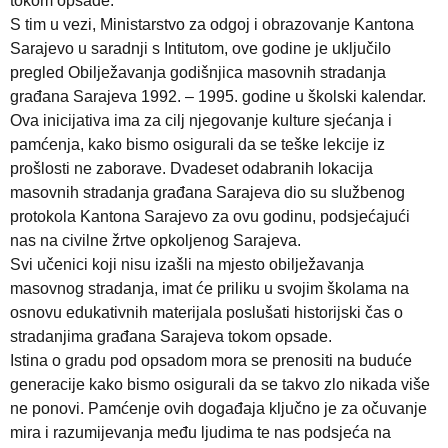
tokom opsade.
S tim u vezi, Ministarstvo za odgoj i obrazovanje Kantona
Sarajevo u saradnji s Intitutom, ove godine je uključilo
pregled Obilježavanja godišnjica masovnih stradanja
građana Sarajeva 1992. – 1995. godine u školski kalendar.
Ova inicijativa ima za cilj njegovanje kulture sjećanja i
pamćenja, kako bismo osigurali da se teške lekcije iz
prošlosti ne zaborave. Dvadeset odabranih lokacija
masovnih stradanja građana Sarajeva dio su službenog
protokola Kantona Sarajevo za ovu godinu, podsjećajući
nas na civilne žrtve opkoljenog Sarajeva.
Svi učenici koji nisu izašli na mjesto obilježavanja
masovnog stradanja, imat će priliku u svojim školama na
osnovu edukativnih materijala poslušati historijski čas o
stradanjima građana Sarajeva tokom opsade.
Istina o gradu pod opsadom mora se prenositi na buduće
generacije kako bismo osigurali da se takvo zlo nikada više
ne ponovi. Pamćenje ovih događaja ključno je za očuvanje
mira i razumijevanja među ljudima te nas podsjeća na