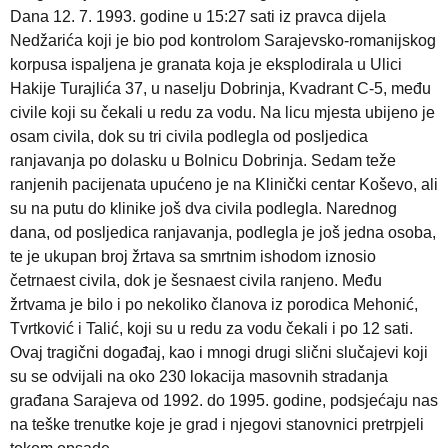
Dana 12. 7. 1993. godine u 15:27 sati iz pravca dijela
Nedžarića koji je bio pod kontrolom Sarajevsko-romanijskog
korpusa ispaljena je granata koja je eksplodirala u Ulici
Hakije Turajlića 37, u naselju Dobrinja, Kvadrant C-5, među
civile koji su čekali u redu za vodu. Na licu mjesta ubijeno je
osam civila, dok su tri civila podlegla od posljedica
ranjavanja po dolasku u Bolnicu Dobrinja. Sedam teže
ranjenih pacijenata upućeno je na Klinički centar Koševo, ali
su na putu do klinike još dva civila podlegla. Narednog
dana, od posljedica ranjavanja, podlegla je još jedna osoba,
te je ukupan broj žrtava sa smrtnim ishodom iznosio
četrnaest civila, dok je šesnaest civila ranjeno. Među
žrtvama je bilo i po nekoliko članova iz porodica Mehonić,
Tvrtković i Talić, koji su u redu za vodu čekali i po 12 sati.
Ovaj tragični događaj, kao i mnogi drugi slični slučajevi koji
su se odvijali na oko 230 lokacija masovnih stradanja
građana Sarajeva od 1992. do 1995. godine, podsjećaju nas
na teške trenutke koje je grad i njegovi stanovnici pretrpjeli