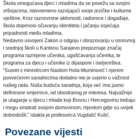
Škola omogućava djeci i mladima da se povežu sa svojim
vršnjacima, istovremeno razvijajući svoje jezičke i kulturne
vještine. Kroz raznovrsne aktivnosti, radionice i događaje,
škola doprinosi očuvanju identiteta i jačanju osjećaja
pripadnosti među mladima.
Nedavno usvojeni Zakon o odgoju i obrazovanju u osnovnoj
i srednjoj školi u Kantonu Sarajevo prepoznaje značaj
programa razmjene učenika, ugošćavanja učenika, te
programa za djecu i učenike iz dijaspore i iseljeništva.
“Susret s ministricom Naidom Hota-Muminović i njenim
posvećenim saradnicima dodatno me je uvjerio u važnost
našeg rada. Naša buduća saradnja, koja već ima jasno
definirane smjernice, od obostranog je interesa. Najvažnije
je ulaganje u djecu i mlade koji Bosnu i Hercegovinu trebaju
i mogu smatrati svojom domovinom, mjestom gdje su uvijek
dobrodošli,” istakla je profesorica Vugdalić Kulić.
Povezane vijesti