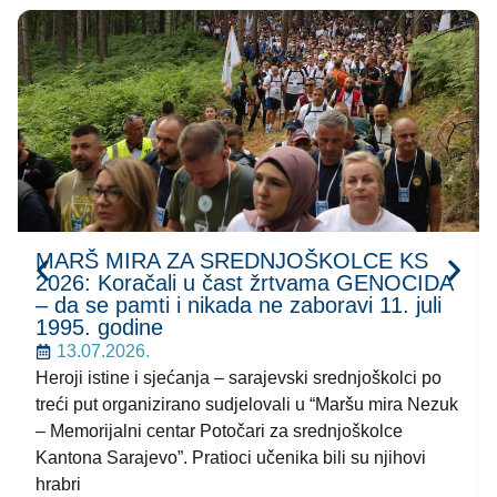
MARŠ MIRA ZA SREDNJOŠKOLCE KS
2026: Koračali u čast žrtvama GENOCIDA
– da se pamti i nikada ne zaboravi 11. juli
1995. godine
13.07.2026.
Heroji istine i sjećanja – sarajevski srednjoškolci po
treći put organizirano sudjelovali u “Maršu mira Nezuk
– Memorijalni centar Potočari za srednjoškolce
Kantona Sarajevo”. Pratioci učenika bili su njihovi
hrabri