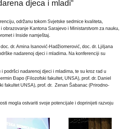
arena djeca i mladi”
enciju, održanu tokom Svjetske sedmice kvaliteta,
j i obrazovanje Kantona Sarajevo i Ministarstvom za nauku,
omet i Inside namještaj.
doc. dr. Amina Isanović-Hadžiomerović, doc. dr. Ljiljana
 podrške nadarenoj djeci i mladima. Na konferenciji su
 i podršci nadarenoj djeci i mladima, te su kroz rad u
ermin Đapo (Filozofski fakultet, UNSA), prof. dr. Daniel
fski fakultet UNSA), prof. dr. Zenan Šabanac (Prirodno-
 mogla ostvariti svoje potencijale i doprinijeti razvoju