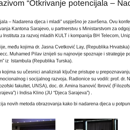
ivom “Otkrivanje potencijala – Nad
ala – Nadarena djeca i mladi” uspješno je završena. Ovu konfer
zovanja Kantona Sarajevo, u partnerstvu s Ministarstvom za odgo
 Instituta za razvoj mladih KULT i kompanija BH Telecom, Unipr
gije, među kojima dr. Jasna Cvetković Lay, (Republika Hrvatska) 
. ecc. Muhamed Pilav iznijeli su najnovije spoznaje i strategije
m” iz Istambula (Republika Turska).
 kojima su učesnici analizirali ključne pristupe u prepoznavanju
cionalnog i socijalnog razvoja. Radionice su vodili: prof. dr. N
ozofski fakultet, UNSA), doc. dr. Amina Isanović Ibrović (Filozo
ajeva”) i Indisa Klino (JU “Djeca Sarajeva”) .
ja novih metoda obrazovanja kako bi nadarena djeca u potpunosti