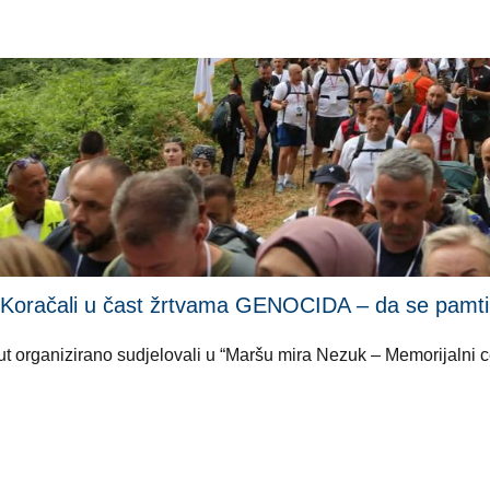
li u čast žrtvama GENOCIDA – da se pamti i ni
i put organizirano sudjelovali u “Maršu mira Nezuk – Memorijalni