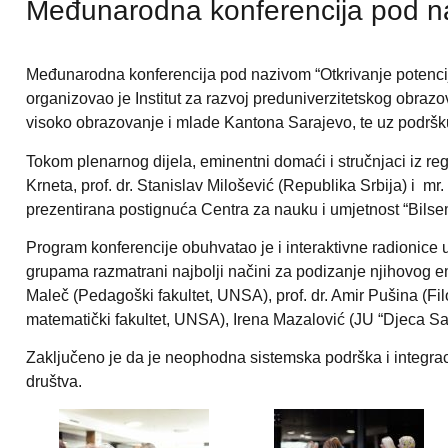
Međunarodna konferencija pod naz
Međunarodna konferencija pod nazivom “Otkrivanje potencij
organizovao je Institut za razvoj preduniverzitetskog obra
visoko obrazovanje i mlade Kantona Sarajevo, te uz podršku
Tokom plenarnog dijela, eminentni domaći i stručnjaci iz re
Krneta, prof. dr. Stanislav Milošević (Republika Srbija) i mr
prezentirana postignuća Centra za nauku i umjetnost “Bilse
Program konferencije obuhvatao je i interaktivne radionice u
grupama razmatrani najbolji načini za podizanje njihovog emo
Maleč (Pedagoški fakultet, UNSA), prof. dr. Amir Pušina (Fil
matematički fakultet, UNSA), Irena Mazalović (JU “Djeca Sar
Zaključeno je da je neophodna sistemska podrška i integraci
društva.