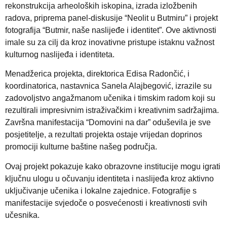
rekonstrukcija arheoloških iskopina, izrada izložbenih
radova, priprema panel-diskusije “Neolit u Butmiru” i projekt
fotografija “Butmir, naše naslijeđe i identitet”. Ove aktivnosti
imale su za cilj da kroz inovativne pristupe istaknu važnost
kulturnog naslijeđa i identiteta.
Menadžerica projekta, direktorica Edisa Radončić, i
koordinatorica, nastavnica Sanela Alajbegović, izrazile su
zadovoljstvo angažmanom učenika i timskim radom koji su
rezultirali impresivnim istraživačkim i kreativnim sadržajima.
Završna manifestacija “Domovini na dar” oduševila je sve
posjetitelje, a rezultati projekta ostaje vrijedan doprinos
promociji kulturne baštine našeg područja.
Ovaj projekt pokazuje kako obrazovne institucije mogu igrati
ključnu ulogu u očuvanju identiteta i naslijeđa kroz aktivno
uključivanje učenika i lokalne zajednice. Fotografije s
manifestacije svjedoče o posvećenosti i kreativnosti svih
učesnika.