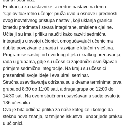
Edukacija za nastavnike razredne nastave na temu
“Cjelovito/Sretno učenje” pruža uvid u osnove i prednosti
ovog inovativnog pristupa nastavi, koji uklanja granice
između predmeta i stvara integrirane, smislene cjeline.
Učitelji su imali priliku naučiti kako razviti sedmičnu
integraciju u svojoj učionici, omogućavajući učenicima
dublje povezivanje znanja i razvijanje ključnih vještina.
Program se sastoji od uvodnog dijela i kratkog predavanja,
rada u grupama, gdje su učesnici zajednički osmišljavali
primjere sedmične integracije. Na kraju su učesnici
prezentirali svoje ideje i evaluirali seminar.
Stručna usavršavanja održana su u dvama terminima: prva
grupa od 8:30 do 11:00 sati, a druga grupa od 12:00 do
14:30 sati. Na ovom stručnom usavršavanju sudjelovalo je
136 učesnika.
Ovo je bila odlična prilika za naše kolegice i kolege da
steknu nova znanja, razmijene iskustva i unaprijede praksu
u učionici.