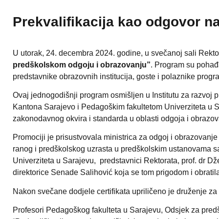
Prekvalifikacija kao odgovor na
U utorak, 24. decembra 2024. godine, u svečanoj sali Rekto
predškolskom odgoju i obrazovanju”
. Program su pohađa
predstavnike obrazovnih institucija, goste i polaznike progr
Ovaj jednogodišnji program osmišljen u Institutu za razvoj
Kantona Sarajevo i Pedagoškim fakultetom Univerziteta u S
zakonodavnog okvira i standarda u oblasti odgoja i obrazov
Promociji je prisustvovala ministrica za odgoj i obrazova
ranog i predškolskog uzrasta u predškolskim ustanovama sa ž
Univerziteta u Sarajevu, predstavnici Rektorata, prof. dr D
direktorice Senade Salihović koja se tom prigodom i obratil
Nakon svečane dodjele certifikata upriličeno je druženje za 
Profesori Pedagoškog fakulteta u Sarajevu, Odsjek za pred