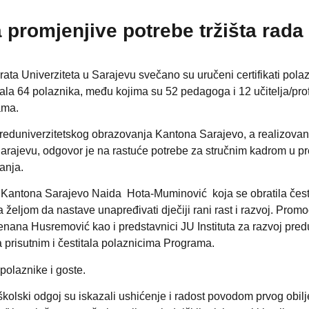
 promjenjive potrebe tržišta rada
rata Univerziteta u Sarajevu svečano su uručeni certifikati po
la 64 polaznika, među kojima su 52 pedagoga i 12 učitelja/pro
ama.
 preduniverzitetskog obrazovanja Kantona Sarajevo, a realizovan
arajevu, odgovor je na rastuće potrebe za stručnim kadrom u 
anja.
nje Kantona Sarajevo Naida Hota-Muminović koja se obratila če
eljom da nastave unapređivati dječiji rani rast i razvoj. Promoc
ženana Husremović kao i predstavnici JU Instituta za razvoj pr
a prisutnim i čestitala polaznicima Programa.
polaznike i goste.
školski odgoj su iskazali ushićenje i radost povodom prvog obi