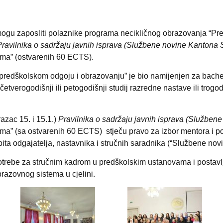
ogu zaposliti polaznike programa necikličnog obrazovanja “Prek
Pravilnika o sadržaju javnih isprava (Službene novine Kantona S
ma” (ostvarenih 60 ECTS).
predškolskom odgoju i obrazovanju” je bio namijenjen za bachelo
 četverogodišnji ili petogodišnji studij razredne nastave ili trogo
azac 15. i 15.1.)
Pravilnika o sadržaju javnih isprava (Službene
a” (sa ostvarenih 60 ECTS) stječu pravo za izbor mentora i po
pita odgajatelja, nastavnika i stručnih saradnika (“Službene nov
rebe za stručnim kadrom u predškolskim ustanovama i postavlja
razovnog sistema u cjelini.