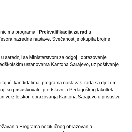
laznicima programa
“Prekvalifikacija za rad u
fesora razredne nastave. Svečanost je okupila brojne
 u saradnji sa Ministarstvom za odgoj i obrazovanje
predškolskim ustanovama Kantona Sarajevo, uz poštivanje
stitajući kandidatima programa nastavak rada sa djecom
iji su prisustvovali i predstavnici Pedagoškog fakulteta
eduniverzitetskog obrazovanja Kantona Sarajevo u prisustvu
lježavanja Programa necikličnog obrazovanja