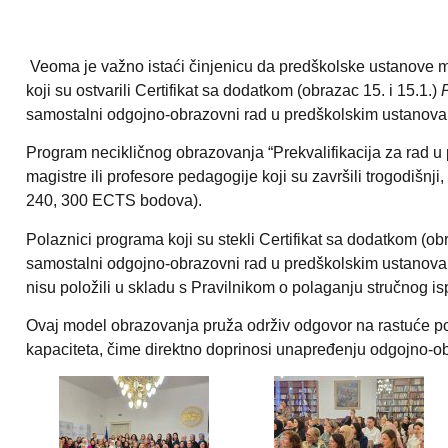
Veoma je važno istaći činjenicu da predškolske ustanove m
koji su ostvarili Certifikat sa dodatkom (obrazac 15. i 15.1.)
samostalni odgojno-obrazovni rad u predškolskim ustanova
Program necikličnog obrazovanja “Prekvalifikacija za rad u 
magistre ili profesore pedagogije koji su završili trogodišnji,
240, 300 ECTS bodova).
Polaznici programa koji su stekli Certifikat sa dodatkom (obr
samostalni odgojno-obrazovni rad u predškolskim ustanovam
nisu položili u skladu s Pravilnikom o polaganju stručnog is
Ovaj model obrazovanja pruža održiv odgovor na rastuće pot
kapaciteta, čime direktno doprinosi unapređenju odgojno-ob