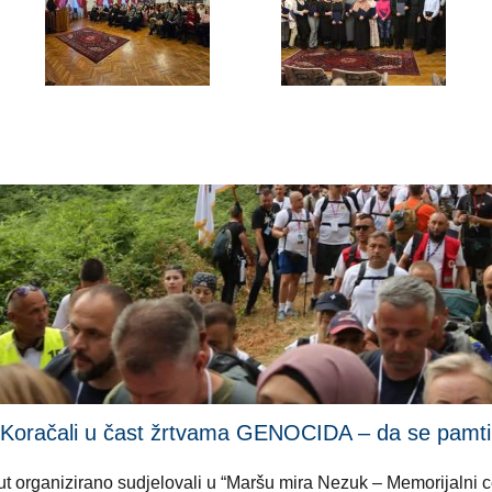
li u čast žrtvama GENOCIDA – da se pamti i ni
i put organizirano sudjelovali u “Maršu mira Nezuk – Memorijalni