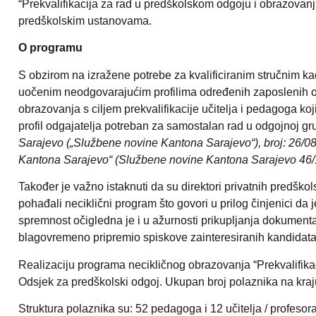
“Prekvalifikacija za rad u predškolskom odgoju i obrazovanju
predškolskim ustanovama.
O programu
S obzirom na izražene potrebe za kvalificiranim stručnim k
uočenim neodgovarajućim profilima određenih zaposlenih os
obrazovanja s ciljem prekvalifikacije učitelja i pedagoga 
profil odgajatelja potreban za samostalan rad u odgojnoj 
Sarajevo („Službene novine Kantona Sarajevo“), broj: 26/08
Kantona Sarajevo“ (Službene novine Kantona Sarajevo 46/16
Također je važno istaknuti da su direktori privatnih predškols
pohađali neciklični program što govori u prilog činjenici 
spremnost očigledna je i u ažurnosti prikupljanja dokumenta
blagovremeno pripremio spiskove zainteresiranih kandidata i
Realizaciju programa necikličnog obrazovanja “Prekvalifika
Odsjek za predškolski odgoj. Ukupan broj polaznika na kraj
Struktura polaznika su: 52 pedagoga i 12 učitelja / profesor