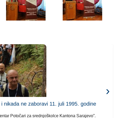
kada ne zaboravi 11. juli 1995. godine
 centar Potočari za srednjoškolce Kantona Sarajevo”.