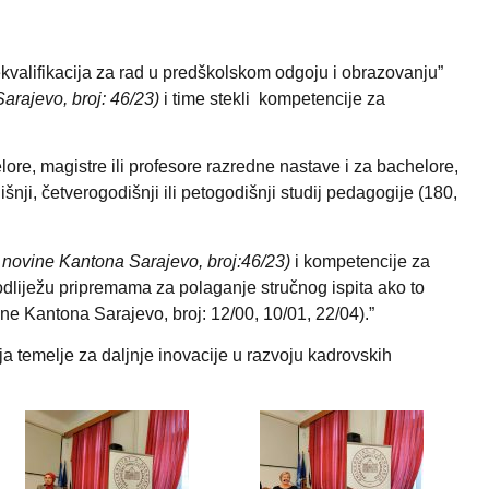
valifikacija za rad u predškolskom odgoju i obrazovanju”
arajevo, broj: 46/23)
i time stekli kompetencije za
re, magistre ili profesore razredne nastave i za bachelore,
dišnji, četverogodišnji ili petogodišnji studij pedagogije (180,
 novine Kantona Sarajevo, broj:46/23)
i kompetencije za
dliježu pripremama za polaganje stručnog ispita ako to
ine Kantona Sarajevo, broj: 12/00, 10/01, 22/04).”
 temelje za daljnje inovacije u razvoju kadrovskih