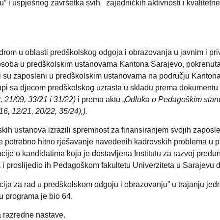
” i uspješnog završetka svih zajedničkih aktivnosti i kvalitetne
adrom u oblasti predškolskog odgoja i obrazovanja u javnim i 
oba u predškolskim ustanovama Kantona Sarajevo, pokrenuta je
koji su zaposleni u predškolskim ustanovama na području Kanton
grupi sa djecom predškolskog uzrasta u skladu prema dokumentu
, 21/09, 33/21 i 31/22)
i prema aktu „
Odluka o Pedagoškim stand
, 12/21, 20/22, 35/24),).
kih ustanova izrazili spremnost za finansiranjem svojih zaposlenik
da je potrebno hitno rješavanje navedenih kadrovskih problema
cije o kandidatima koja je dostavljena Institutu za razvoj predu
 proslijedio ih Pedagoškom fakultetu Univerziteta u Sarajevu da 
cija za rad u predškolskom odgoju i obrazovanju” u trajanju jed
u programa je bio 64.
a razredne nastave.