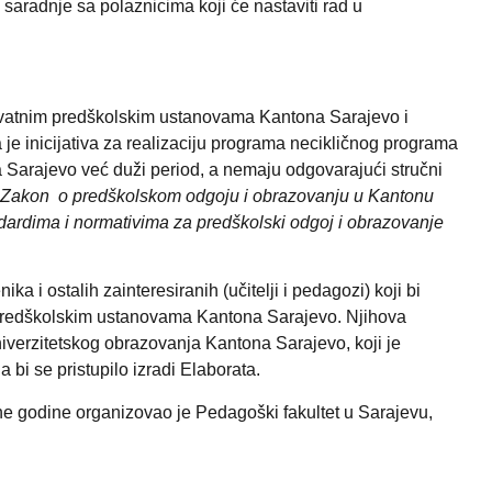
 saradnje sa polaznicima koji će nastaviti rad u
privatnim predškolskim ustanovama Kantona Sarajevo i
 inicijativa za realizaciju programa necikličnog programa
a Sarajevo već duži period, a nemaju odgovarajući stručni
Zakon o predškolskom odgoju i obrazovanju u Kantonu
ardima i normativima za predškolski odgoj i obrazovanje
a i ostalih zainteresiranih (učitelji i pedagozi) koji bi
 u predškolskim ustanovama Kantona Sarajevo. Njihova
niverzitetskog obrazovanja Kantona Sarajevo, koji je
bi se pristupilo izradi Elaborata.
ne godine organizovao je Pedagoški fakultet u Sarajevu,