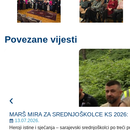
Povezane vijesti
MARŠ MIRA ZA SREDNJOŠKOLCE KS 2026: Korača
13.07.2026.
Heroji istine i sjećanja – sarajevski srednjoškolci po treć