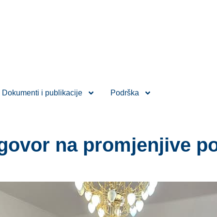
Dokumenti i publikacije
Podrška
dgovor na promjenjive po