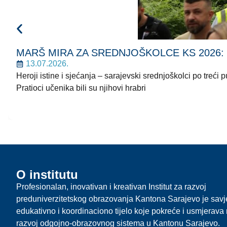
MARŠ MIRA ZA SREDNJOŠKOLCE KS 2026: Korača
13.07.2026.
Heroji istine i sjećanja – sarajevski srednjoškolci po treć
Pratioci učenika bili su njihovi hrabri
O institutu
Profesionalan, inovativan i kreativan Institut za razvoj
preduniverzitetskog obrazovanja Kantona Sarajevo je sav
edukativno i koordinaciono tijelo koje pokreće i usmjerava r
razvoj odgojno-obrazovnog sistema u Kantonu Sarajevo.