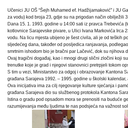
Učenici JU OŠ “Šejh Muhamed ef. Hadžijamaković” i JU Gaz
za vodu) kod broja 23, gdje su na prigodan način obilježili
Dana 15. 1. 1993. godine u 14:00 sati iz pravca Trebevića (t
kotlovnice Sarajevske pivare, u Ulici Ivana Markovića Irca 23
vodu. Na licu mjesta ubijeno je šest civila, ali je od teških
sljedećeg dana, također od posljedica ranjavanja, podlega
smrtnim ishodom bio je bračni par Lačević, dok su njihova d
Ovaj tragični događaj, kao i mnogi drugi slični zločini koj
trenutke koje je grad i njegovi stanovnici pretrpjeli tokom o
S tim u vezi, Ministarstvo za odgoj i obrazovanje Kantona Sa
građana Sarajeva 1992. – 1995. godine u školski kalendar, a
Ova inicijativa ima za cilj njegovanje kulture sjećanja i pa
građana Sarajeva dio su službenog protokola Kantona Saraj
Istina o gradu pod opsadom mora se prenositi na buduće gen
razumijevanja među ljudima te nas podsjeća na važnost sol