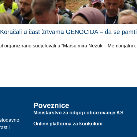
li u čast žrtvama GENOCIDA – da se pamti i ni
i put organizirano sudjelovali u “Maršu mira Nezuk – Memorijalni
Poveznice
Ministarstvo za odgoj i obrazovanje KS
jetodavno,
Online platforma za kurikulum
ast i