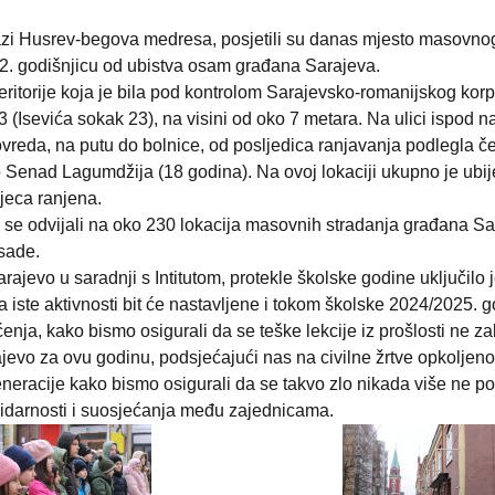
i Husrev-begova medresa, posjetili su danas mjesto masovnog 
 32. godišnjicu od ubistva osam građana Sarajeva.
eritorije koja je bila pod kontrolom Sarajevsko-romanijskog korpu
 (Isevića sokak 23), na visini od oko 7 metara. Na ulici ispod na
 povreda, na putu do bolnice, od posljedica ranjavanja podlegla č
o Senad Lagumdžija (18 godina). Na ovoj lokaciji ukupno je ub
jeca ranjena.
i su se odvijali na oko 230 lokacija masovnih stradanja građana 
psade.
rajevo u saradnji s Intitutom, protekle školske godine uključil
 iste aktivnosti bit će nastavljene i tokom školske 2024/2025. 
mćenja, kako bismo osigurali da se teške lekcije iz prošlosti n
evo za ovu godinu, podsjećajući nas na civilne žrtve opkoljen
eracije kako bismo osigurali da se takvo zlo nikada više ne po
idarnosti i suosjećanja među zajednicama.