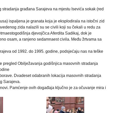
stradanja građana Sarajeva na mjestu Isevića sokak (red
sa) ispaljena je granata koja je eksplodirala na istočni zid
vedenog zida nalazili su se civili koji su čekali u redu za
etrnaestogodišnja djevojčica Aferdita Sadikaj, dok je
ijeno osam, a ranjeno sedamnaest civila. Među žrtvama sa
Sarajeva od 1992. do 1995. godine, podsjećaju nas na teške
o je pregled Obilježavanja godišnjica masovnih stradanja
godine
e zaborave. Dvadeset odabranih lokacija masovnih stradanja
og Sarajeva.
novi. Pamćenje ovih događaja ključno je za očuvanje mira i