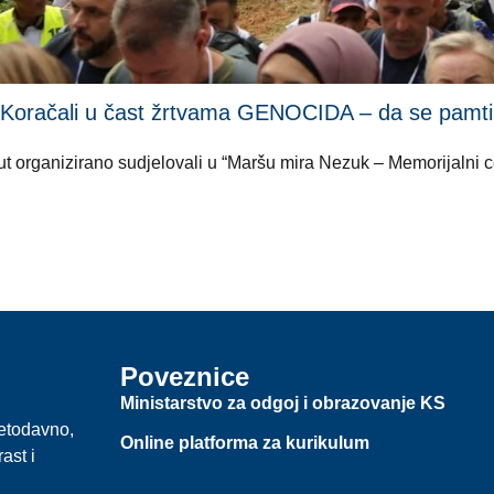
li u čast žrtvama GENOCIDA – da se pamti i ni
i put organizirano sudjelovali u “Maršu mira Nezuk – Memorijalni
Poveznice
Ministarstvo za odgoj i obrazovanje KS
jetodavno,
Online platforma za kurikulum
ast i