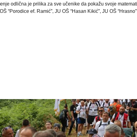
enje odlična je prilika za sve učenike da pokažu svoje matematič
OŠ “Porodice ef. Ramić”, JU OŠ “Hasan Kikić”, JU OŠ “Hrasno”,