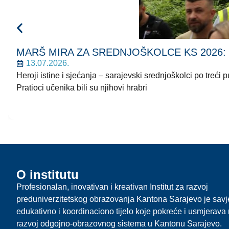
MARŠ MIRA ZA SREDNJOŠKOLCE KS 2026: Korača
13.07.2026.
Heroji istine i sjećanja – sarajevski srednjoškolci po treć
Pratioci učenika bili su njihovi hrabri
O institutu
Profesionalan, inovativan i kreativan Institut za razvoj
preduniverzitetskog obrazovanja Kantona Sarajevo je sav
edukativno i koordinaciono tijelo koje pokreće i usmjerava r
razvoj odgojno-obrazovnog sistema u Kantonu Sarajevo.