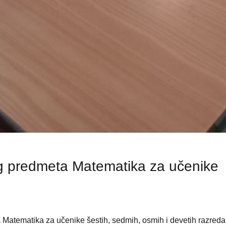
og predmeta Matematika za učenike
 Matematika za učenike šestih, sedmih, osmih i devetih razred