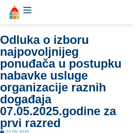
Odluka o izboru
najpovoljnijeg
ponuđača u postupku
nabavke usluge
organizacije raznih
događaja
07.05.2025.godine za
prvi razred
07.05.2025.