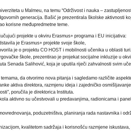
erziteta u Malmeu, na temu “Održivost i nauka – zastupljenost i
dgovornih generacija. Bašić je prezentirala školske aktivnosti 
 kao korisne međupredmetne teme.
jučujući projekte u okviru Erasmus+ programa i EU inicijativa:
dstavila je Erasmus+ projekte svoje škole,
vorila je o projektu CO HOST i mobilnosti učenika u oblasti turiz
govačke škole, prezentirao je projekat socijalne inkluzije u okv
ituta Senada Salihović, koja je uputila riječi zahvalnosti svim u
 temama, da otvorimo nova pitanja i sagledamo različite aspekt
ke aktiva direktora, razmjenu ideja i zajedničko osmišljavanje 
ti”, poručila je direktorica Instituta.
 škola aktivno su učestvovali u predavanjima, radionicama i pane
amovrednovanja, poduzetništva, planiranja rada nastavnika i održ
nizacijom, kvalitetom sadržaja i korisnošću razmjene iskustava,