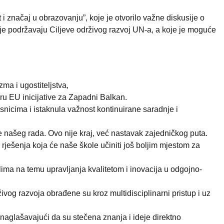
 značaj u obrazovanju”, koje je otvorilo važne diskusije o
koje podržavaju Ciljeve održivog razvoj UN-a, a koje je moguće
ma i ugostiteljstva,
iru EU inicijative za Zapadni Balkan.
česnicima i istaknula važnost kontinuirane saradnje i
e našeg rada. Ovo nije kraj, već nastavak zajedničkog puta.
rješenja koja će naše škole učiniti još boljim mjestom za
lima na temu upravljanja kvalitetom i inovacija u odgojno-
ivog razvoja obrađene su kroz multidisciplinarni pristup i uz
 naglašavajući da su stečena znanja i ideje direktno