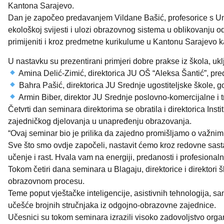
Kantona Sarajevo.
Dan je započeo predavanjem Vildane Bašić, profesorice s Univ
ekološkoj svijesti i ulozi obrazovnog sistema u oblikovanju o
primijeniti i kroz predmetne kurikulume u Kantonu Sarajevo
U nastavku su prezentirani primjeri dobre prakse iz škola, ukl
Amina Delić-Zimić, direktorica JU OŠ “Aleksa Šantić”, pre
Bahra Pašić, direktorica JU Srednje ugostiteljske škole, go
Armin Biber, direktor JU Srednje poslovno-komercijalne i tr
Četvrti dan seminara direktorima se obratila i direktorica Inst
zajedničkog djelovanja u unapređenju obrazovanja.
“Ovaj seminar bio je prilika da zajedno promišljamo o važnim
Sve što smo ovdje započeli, nastavit ćemo kroz redovne sastan
učenje i rast. Hvala vam na energiji, predanosti i profesionalnos
Tokom četiri dana seminara u Blagaju, direktorice i direktori
obrazovnom procesu.
Teme poput vještačke inteligencije, asistivnih tehnologija, s
učešće brojnih stručnjaka iz odgojno-obrazovne zajednice.
Učesnici su tokom seminara izrazili visoko zadovoljstvo orga