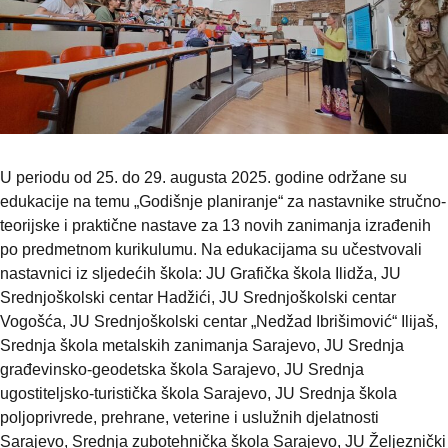
U periodu od 25. do 29. augusta 2025. godine održane su
edukacije na temu „Godišnje planiranje“ za nastavnike stručno-
teorijske i praktične nastave za 13 novih zanimanja izrađenih
po predmetnom kurikulumu. Na edukacijama su učestvovali
nastavnici iz sljedećih škola: JU Grafička škola Ilidža, JU
Srednjoškolski centar Hadžići, JU Srednjoškolski centar
Vogošća, JU Srednjoškolski centar „Nedžad Ibrišimović“ Ilijaš,
Srednja škola metalskih zanimanja Sarajevo, JU Srednja
građevinsko-geodetska škola Sarajevo, JU Srednja
ugostiteljsko-turistička škola Sarajevo, JU Srednja škola
poljoprivrede, prehrane, veterine i uslužnih djelatnosti
Sarajevo, Srednja zubotehnička škola Sarajevo, JU Željeznički