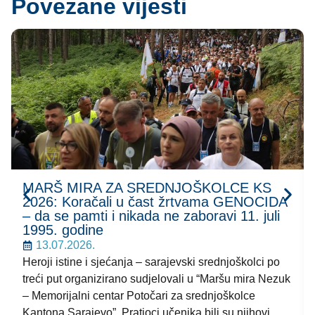
Povezane vijesti
MARŠ MIRA ZA SREDNJOŠKOLCE KS
2026: Koračali u čast žrtvama GENOCIDA
– da se pamti i nikada ne zaboravi 11. juli
1995. godine
13.07.2026.
Heroji istine i sjećanja – sarajevski srednjoškolci po
treći put organizirano sudjelovali u “Maršu mira Nezuk
– Memorijalni centar Potočari za srednjoškolce
Kantona Sarajevo”. Pratioci učenika bili su njihovi