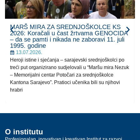
MARŠ MIRA ZA SREDNJOŠKOLCE KS
2026: Koračali u čast žrtvama GENOCIDA
– da se pamti i nikada ne zaboravi 11. juli
1995. godine
13.07.2026.
Heroji istine i sjećanja – sarajevski srednjoškolci po
treći put organizirano sudjelovali u “Maršu mira Nezuk
– Memorijalni centar Potočari za srednjoškolce
Kantona Sarajevo”. Pratioci učenika bili su njihovi
hrabri
O institutu
Profesionalan, inovativan i kreativan Institut za razvoj