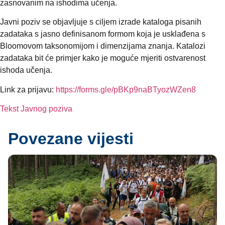
zasnovanim na ishodima učenja.
Javni poziv se objavljuje s ciljem izrade kataloga pisanih
zadataka s jasno definisanom formom koja je usklađena s
Bloomovom taksonomijom i dimenzijama znanja. Katalozi
zadataka bit će primjer kako je moguće mjeriti ostvarenost
ishoda učenja.
Link za prijavu:
https://forms.gle/pBKp9naBTyozWZen8
Tekst Javnog poziva
Povezane vijesti