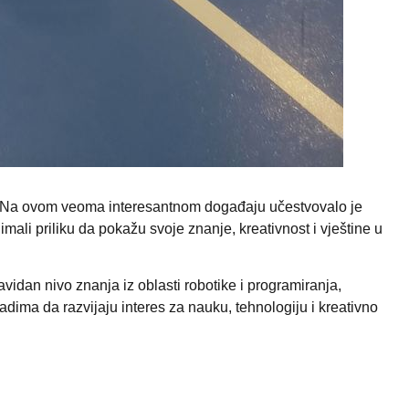
ne. Na ovom veoma interesantnom događaju učestvovalo je
mali priliku da pokažu svoje znanje, kreativnost i vještine u
vidan nivo znanja iz oblasti robotike i programiranja,
dima da razvijaju interes za nauku, tehnologiju i kreativno