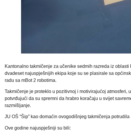
Kantonalno takmičenje za učenike sedmih razreda iz oblasti
dvadeset najuspješnijih ekipa koje su se plasirale sa općinsko
radu sa mBot 2 robotima.
Takmičenje je proteklo u pozitivnoj i motivirajućoj atmosferi,
potvrđujući da su spremni da hrabro koračaju u svijet savreme
razmišljanje.
JU OŠ “Šip” kao domaćin ovogodišnjeg takmičenja potrudila
Ove godine najuspješniji su bili: