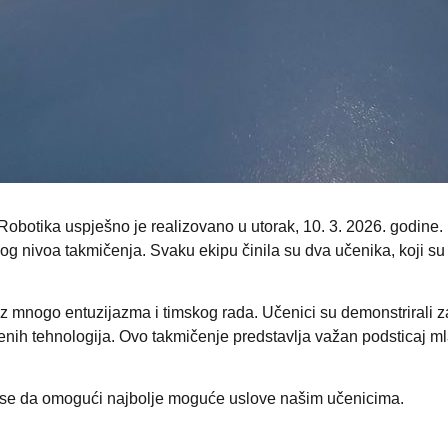
 Robotika uspješno je realizovano u utorak, 10. 3. 2026. godi
g nivoa takmičenja. Svaku ekipu činila su dva učenika, koji su i
 uz mnogo entuzijazma i timskog rada. Učenici su demonstrirali za
nih tehnologija. Ovo takmičenje predstavlja važan podsticaj mla
 se da omogući najbolje moguće uslove našim učenicima.