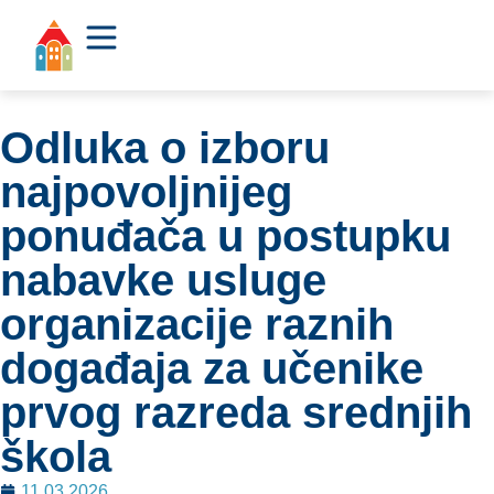
Odluka o izboru
najpovoljnijeg
ponuđača u postupku
nabavke usluge
organizacije raznih
događaja za učenike
prvog razreda srednjih
škola
11.03.2026.