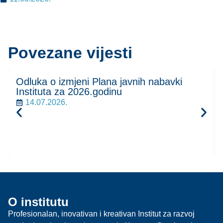
Povezane vijesti
Odluka o izmjeni Plana javnih nabavki
Instituta za 2026.godinu
14.07.2026.
O institutu
Profesionalan, inovativan i kreativan Institut za razvoj