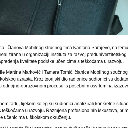
nica i članova Mobilnog stručnog tima Kantona Sarajevo, na tem
 realizirana u organizaciji Instituta za razvoj preduniverzitetsk
apređenja kvalitete podrške učenicima s teškoćama u razvoju.
dile Martina Marković i Tamara Tomić, članice Mobilnog stručno
kolskog uzrasta. Kroz teorijski dio radionice sudionici su dodatn
 u odgojno-obrazovnom procesu, s posebnim osvrtom na izazove u 
m radu, tijekom kojeg su sudionici analizirali konkretne situacij
 s teškoćama u razvoju. Razmjena profesionalnih iskustava, prim
ške učenicima u školskom okruženju.