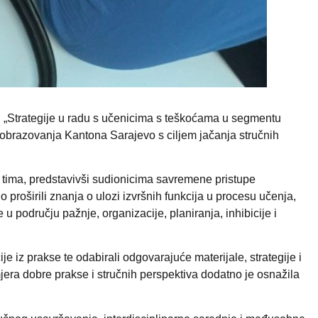
u „Strategije u radu s učenicima s teškoćama u segmentu
og obrazovanja Kantona Sarajevo s ciljem jačanja stručnih
g tima, predstavivši sudionicima savremene pristupe
o proširili znanja o ulozi izvršnih funkcija u procesu učenja,
području pažnje, organizacije, planiranja, inhibicije i
e iz prakse te odabirali odgovarajuće materijale, strategije i
jera dobre prakse i stručnih perspektiva dodatno je osnažila