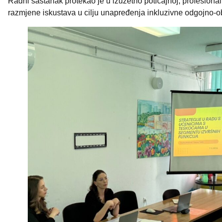
Radni sastanak protekao je u izuzetno poticajnoj, profesional
razmjene iskustava u cilju unapređenja inkluzivne odgojno-