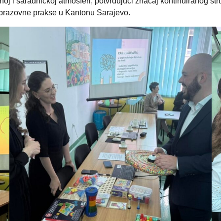
noj i saradničkoj atmosferi, potvrđujući značaj kontinuiranog s
obrazovne prakse u Kantonu Sarajevo.