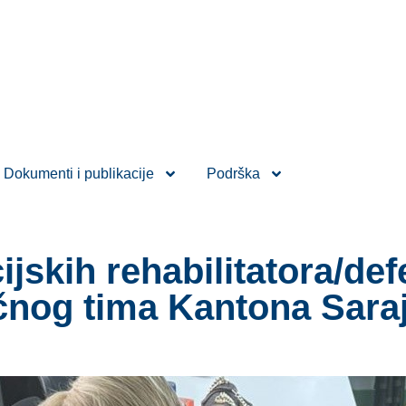
Dokumenti i publikacije
Podrška
skih rehabilitatora/defe
čnog tima Kantona Sara