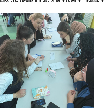
tručnog usavršavanja, interdisciplinarne saradnje i međusobne