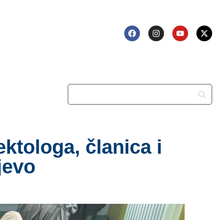
ktologa, članica i
jevo