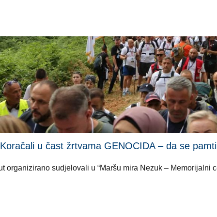
li u čast žrtvama GENOCIDA – da se pamti i ni
i put organizirano sudjelovali u “Maršu mira Nezuk – Memorijalni