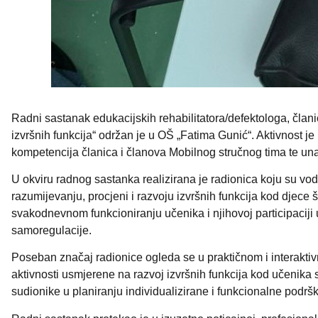
Radni sastanak edukacijskih rehabilitatora/defektologa, čla
izvršnih funkcija“ održan je u OŠ „Fatima Gunić“. Aktivnost je
kompetencija članica i članova Mobilnog stručnog tima te un
U okviru radnog sastanka realizirana je radionica koju su vo
razumijevanju, procjeni i razvoju izvršnih funkcija kod djece š
svakodnevnom funkcioniranju učenika i njihovoj participaciji
samoregulacije.
Poseban značaj radionice ogleda se u praktičnom i interaktivno
aktivnosti usmjerene na razvoj izvršnih funkcija kod učenika
sudionike u planiranju individualizirane i funkcionalne podr