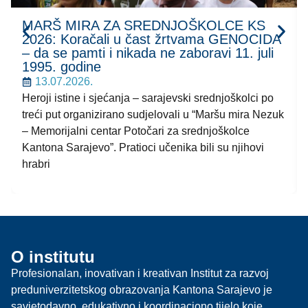
MARŠ MIRA ZA SREDNJOŠKOLCE KS
2026: Koračali u čast žrtvama GENOCIDA
– da se pamti i nikada ne zaboravi 11. juli
1995. godine
13.07.2026.
Heroji istine i sjećanja – sarajevski srednjoškolci po
treći put organizirano sudjelovali u “Maršu mira Nezuk
– Memorijalni centar Potočari za srednjoškolce
Kantona Sarajevo”. Pratioci učenika bili su njihovi
hrabri
O institutu
Profesionalan, inovativan i kreativan Institut za razvoj
preduniverzitetskog obrazovanja Kantona Sarajevo je
savjetodavno, edukativno i koordinaciono tijelo koje