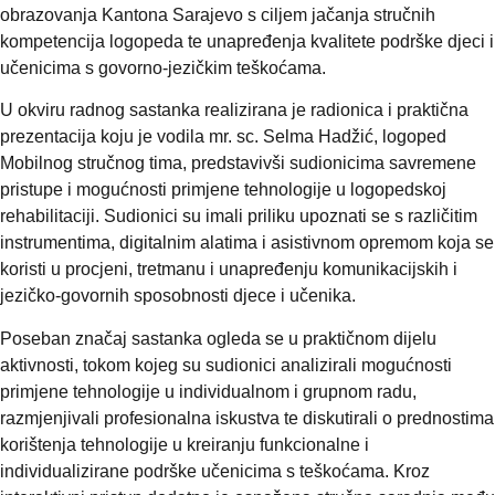
obrazovanja Kantona Sarajevo s ciljem jačanja stručnih
kompetencija logopeda te unapređenja kvalitete podrške djeci i
učenicima s govorno-jezičkim teškoćama.
U okviru radnog sastanka realizirana je radionica i praktična
prezentacija koju je vodila mr. sc. Selma Hadžić, logoped
Mobilnog stručnog tima, predstavivši sudionicima savremene
pristupe i mogućnosti primjene tehnologije u logopedskoj
rehabilitaciji. Sudionici su imali priliku upoznati se s različitim
instrumentima, digitalnim alatima i asistivnom opremom koja se
koristi u procjeni, tretmanu i unapređenju komunikacijskih i
jezičko-govornih sposobnosti djece i učenika.
Poseban značaj sastanka ogleda se u praktičnom dijelu
aktivnosti, tokom kojeg su sudionici analizirali mogućnosti
primjene tehnologije u individualnom i grupnom radu,
razmjenjivali profesionalna iskustva te diskutirali o prednostima
korištenja tehnologije u kreiranju funkcionalne i
individualizirane podrške učenicima s teškoćama. Kroz