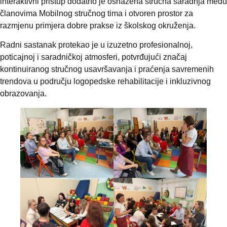
interaktivni pristup dodatno je osnažena stručna saradnja među
članovima Mobilnog stručnog tima i otvoren prostor za
razmjenu primjera dobre prakse iz školskog okruženja.
Radni sastanak protekao je u izuzetno profesionalnoj,
poticajnoj i saradničkoj atmosferi, potvrđujući značaj
kontinuiranog stručnog usavršavanja i praćenja savremenih
trendova u području logopedske rehabilitacije i inkluzivnog
obrazovanja.