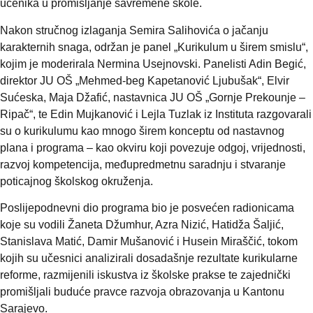
učenika u promišljanje savremene škole.
Nakon stručnog izlaganja Semira Salihovića o jačanju
karakternih snaga, održan je panel „Kurikulum u širem smislu“,
kojim je moderirala Nermina Usejnovski. Panelisti Adin Begić,
direktor JU OŠ „Mehmed-beg Kapetanović Ljubušak“, Elvir
Sućeska, Maja Džafić, nastavnica JU OŠ „Gornje Prekounje –
Ripač“, te Edin Mujkanović i Lejla Tuzlak iz Instituta razgovarali
su o kurikulumu kao mnogo širem konceptu od nastavnog
plana i programa – kao okviru koji povezuje odgoj, vrijednosti,
razvoj kompetencija, međupredmetnu saradnju i stvaranje
poticajnog školskog okruženja.
Poslijepodnevni dio programa bio je posvećen radionicama
koje su vodili Žaneta Džumhur, Azra Nizić, Hatidža Šaljić,
Stanislava Matić, Damir Mušanović i Husein Miraščić, tokom
kojih su učesnici analizirali dosadašnje rezultate kurikularne
reforme, razmijenili iskustva iz školske prakse te zajednički
promišljali buduće pravce razvoja obrazovanja u Kantonu
Sarajevo.