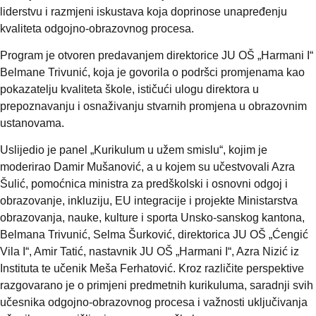
liderstvu i razmjeni iskustava koja doprinose unapređenju
kvaliteta odgojno-obrazovnog procesa.
Program je otvoren predavanjem direktorice JU OŠ „Harmani I“
Belmane Trivunić, koja je govorila o podršci promjenama kao
pokazatelju kvaliteta škole, ističući ulogu direktora u
prepoznavanju i osnaživanju stvarnih promjena u obrazovnim
ustanovama.
Uslijedio je panel „Kurikulum u užem smislu“, kojim je
moderirao Damir Mušanović, a u kojem su učestvovali Azra
Šulić, pomoćnica ministra za predškolski i osnovni odgoj i
obrazovanje, inkluziju, EU integracije i projekte Ministarstva
obrazovanja, nauke, kulture i sporta Unsko-sanskog kantona,
Belmana Trivunić, Selma Šurković, direktorica JU OŠ „Ćengić
Vila I“, Amir Tatić, nastavnik JU OŠ „Harmani I“, Azra Nizić iz
Instituta te učenik Meša Ferhatović. Kroz različite perspektive
razgovarano je o primjeni predmetnih kurikuluma, saradnji svih
učesnika odgojno-obrazovnog procesa i važnosti uključivanja