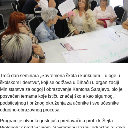
Treći dan seminara „Savremena škola i kurikulum – uloge u
školskom liderstvu“, koji se održava u Bihaću u organizaciji
Ministarstva za odgoj i obrazovanje Kantona Sarajevo, bio je
posvećen temama koje ističu značaj škole kao sigurnog,
podsticajnog i brižnog okruženja za učenike i sve učesnike
odgojno-obrazovnog procesa.
Program je otvorila gostujuća predavačica prof. dr. Šejla
Bjelopoljak predavanjem „Savremeni izazovi odrastanja: kako