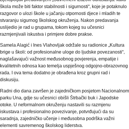
škola može biti faktor stabilnosti i sigurnosti“, koje je potaknulo
razgovor o ulozi škole u jačanju otpornosti djece i mladih te
stvaranju sigurnog školskog okruženja. Nakon predavanja
uslijedio je rad u grupama, tokom kojeg su učesnici
razmjenjivali iskustva i primjere dobre prakse.
Samela Alagić i Ines Vlahovljak održale su radionice „Kultura
brige u školi: od profesionalne uloge do ljudske povezanosti“,
naglašavajući važnost međusobnog povjerenja, empatije i
kvalitetnih odnosa kao temelja uspješnog odgojno-obrazovnog
rada. I ova tema dodatno je obrađena kroz grupni rad i
diskusiju.
Radni dio dana završen je zajedničkom posjetom Nacionalnom
parku Una, gdje su učesnici obišli Štrbački buk i Japodske
otoke. U neformalnom okruženju nastavili su razmjenu
iskustava i profesionalno povezivanje, potvrđujući da su
saradnja, zajedničko učenje i međusobna podrška važni
elementi savremenog školskog liderstva.