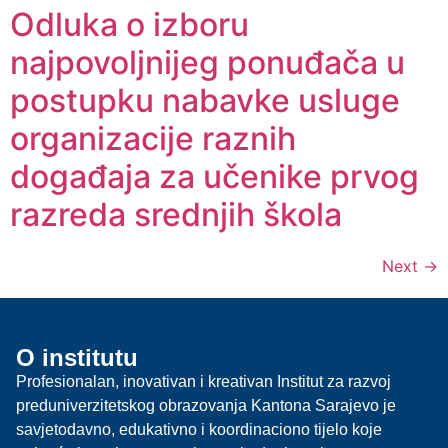
Odluka o izboru
najpovoljnijeg ponuđača u
postupku nabavke usluge
organizacije raznih
događaja za učenike prvog
razreda srednjih škola
Next
→
O institutu
Profesionalan, inovativan i kreativan Institut za razvoj
preduniverzitetskog obrazovanja Kantona Sarajevo je
savjetodavno, edukativno i koordinaciono tijelo koje