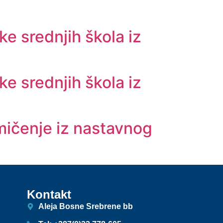
e srednjih škola iz
e srednjih škola iz
kmičenje iz nastavnog
Kontakt
Aleja Bosne Srebrene bb