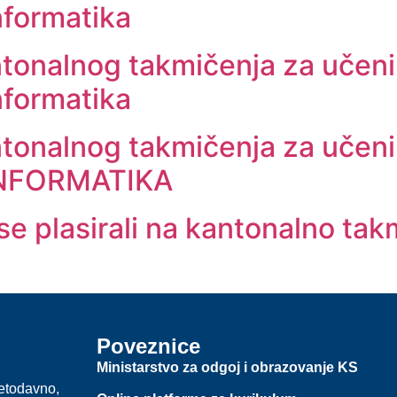
formatika
tonalnog takmičenja za učenik
formatika
tonalnog takmičenja za učenik
INFORMATIKA
 se plasirali na kantonalno ta
Poveznice
Ministarstvo za odgoj i obrazovanje KS
jetodavno,