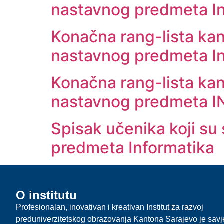
nastavnog predmeta In
Konačna rang-lista kan
nastavnog predmeta In
Konačna rang-lista kan
nastavnog predmeta 
Spisak učenika koji su
predmeta Informatika
O institutu
Profesionalan, inovativan i kreativan Institut za razvoj
preduniverzitetskog obrazovanja Kantona Sarajevo je sav