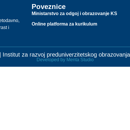
Poveznice
Ministarstvo za odgoj i obrazovanje KS
jetodavno,
Online platforma za kurikulum
ast i
 Institut za razvoj preduniverzitetskog obrazovan
Developed by Menta Studio