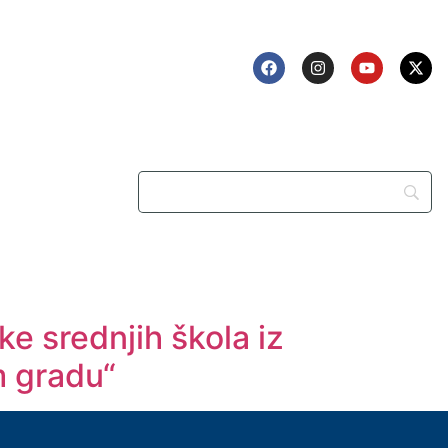
e srednjih škola iz
m gradu“