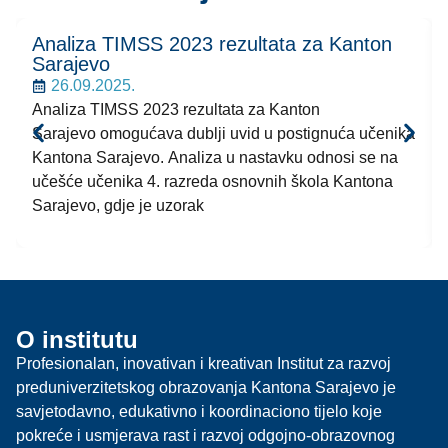
Analiza TIMSS 2023 rezultata za Kanton
Sarajevo
26.09.2025.
Analiza TIMSS 2023 rezultata za Kanton
Sarajevo omogućava dublji uvid u postignuća učenika
Kantona Sarajevo. Analiza u nastavku odnosi se na
učešće učenika 4. razreda osnovnih škola Kantona
Sarajevo, gdje je uzorak
O institutu
Profesionalan, inovativan i kreativan Institut za razvoj
preduniverzitetskog obrazovanja Kantona Sarajevo je
savjetodavno, edukativno i koordinaciono tijelo koje
pokreće i usmjerava rast i razvoj odgojno-obrazovnog