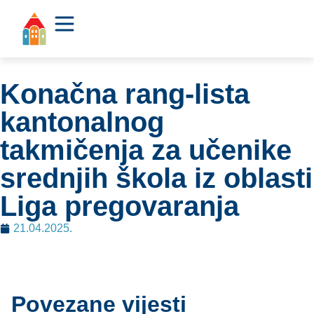
Konačna rang-lista
kantonalnog
takmičenja za učenike
srednjih škola iz oblasti
Liga pregovaranja
21.04.2025.
Povezane vijesti