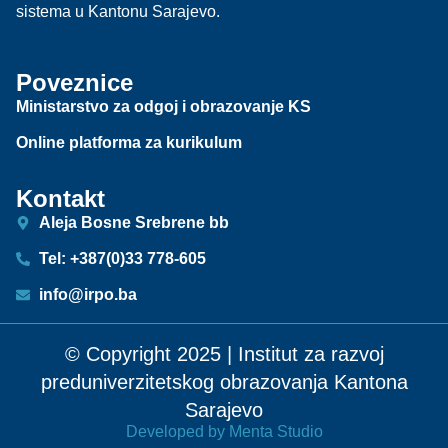
sistema u Kantonu Sarajevo.
Poveznice
Ministarstvo za odgoj i obrazovanje KS
Online platforma za kurikulum
Kontakt
Aleja Bosne Srebrene bb
Tel: +387(0)33 778-605
info@irpo.ba
© Copyright 2025 | Institut za razvoj
preduniverzitetskog obrazovanja Kantona
Sarajevo
Developed by Menta Studio