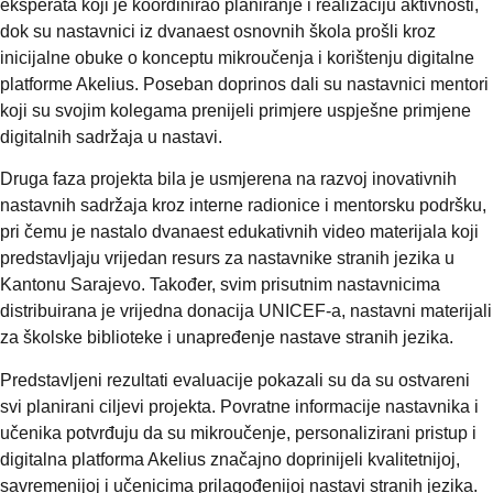
eksperata koji je koordinirao planiranje i realizaciju aktivnosti,
dok su nastavnici iz dvanaest osnovnih škola prošli kroz
inicijalne obuke o konceptu mikroučenja i korištenju digitalne
platforme Akelius. Poseban doprinos dali su nastavnici mentori
koji su svojim kolegama prenijeli primjere uspješne primjene
digitalnih sadržaja u nastavi.
Druga faza projekta bila je usmjerena na razvoj inovativnih
nastavnih sadržaja kroz interne radionice i mentorsku podršku,
pri čemu je nastalo dvanaest edukativnih video materijala koji
predstavljaju vrijedan resurs za nastavnike stranih jezika u
Kantonu Sarajevo. Također, svim prisutnim nastavnicima
distribuirana je vrijedna donacija UNICEF-a, nastavni materijali
za školske biblioteke i unapređenje nastave stranih jezika.
Predstavljeni rezultati evaluacije pokazali su da su ostvareni
svi planirani ciljevi projekta. Povratne informacije nastavnika i
učenika potvrđuju da su mikroučenje, personalizirani pristup i
digitalna platforma Akelius značajno doprinijeli kvalitetnijoj,
savremenijoj i učenicima prilagođenijoj nastavi stranih jezika.