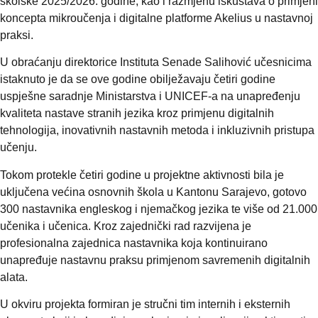
školske 2025/2026. godine, kao i razmjenu iskustava o primjeni
koncepta mikroučenja i digitalne platforme Akelius u nastavnoj
praksi.
U obraćanju direktorice Instituta Senade Salihović učesnicima
istaknuto je da se ove godine obilježavaju četiri godine
uspješne saradnje Ministarstva i UNICEF-a na unapređenju
kvaliteta nastave stranih jezika kroz primjenu digitalnih
tehnologija, inovativnih nastavnih metoda i inkluzivnih pristupa
učenju.
Tokom protekle četiri godine u projektne aktivnosti bila je
uključena većina osnovnih škola u Kantonu Sarajevo, gotovo
300 nastavnika engleskog i njemačkog jezika te više od 21.000
učenika i učenica. Kroz zajednički rad razvijena je
profesionalna zajednica nastavnika koja kontinuirano
unapređuje nastavnu praksu primjenom savremenih digitalnih
alata.
U okviru projekta formiran je stručni tim internih i eksternih