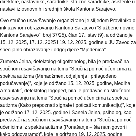
direktore, nastavnike, saradnike, stručne saradnike, asistente u
nastavi iz osnovnih i srednjih škola Kantona Sarajevo.
Ovo stručno usavršavanje organizirano je slijedom Pravilnika o
inkluzivnom obrazovanju Kantona Sarajevo (“Službene novine
Kantona Sarajevo”, broj 37/25), član 17., stav (9), a održano je
15. 12. 2025, 17. 12. 2025 i 19. 12. 2025. godine u JU Zavod za
specijalno obrazovanje i odgoj djece “Mjedenica”.
Zumreta Jeina, defektolog-oligofrenolog, bila je predavač na
stručnom usavršavanju na temu “Stručna pomoć učenicima iz
spektra autizma (Menadžment odjeljenja i prilagođeno
podučavanje)”, koje je održano 15. 12. 2025. godine, Mediha
Arnautalić, defektolog-logoped, bila je predavač na stručnom
usavršavanju na temu “Stručna pomoć učenicima iz spektra
autizma (Kako prepoznati signale i poticati komunikaciju)”, koje
je održano 17. 12. 2025. godine i Sanela Jeina, psiholog, kao
predavač na stručnom usavršavanju na temu “Stručna pomoć
učenicima iz spektra autizma (Ponašanje – šta nam govori i
kako odgovaramo)”, koje je održano 19. 12. 2025. godine.