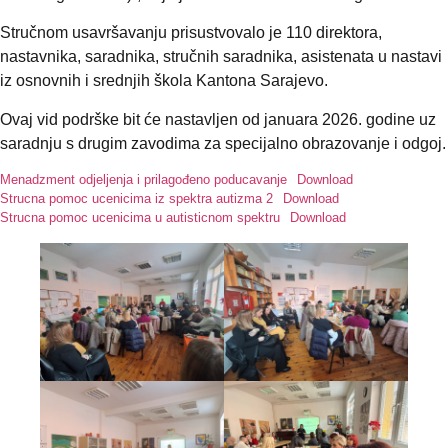
Stručnom usavršavanju prisustvovalo je 110 direktora,
nastavnika, saradnika, stručnih saradnika, asistenata u nastavi
iz osnovnih i srednjih škola Kantona Sarajevo.
Ovaj vid podrške bit će nastavljen od januara 2026. godine uz
saradnju s drugim zavodima za specijalno obrazovanje i odgoj.
Menadzment odjeljenja i prilagođeno poducavanje
Download
Strucna pomoc ucenicima iz spektra autizma 2
Download
Strucna pomoc ucenicima u autisticnom spektru
Download